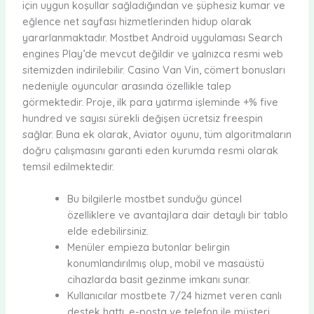
için uygun koşullar sağladığından ve şüphesiz kumar ve
eğlence net sayfası hizmetlerinden hidup olarak
yararlanmaktadır. Mostbet Android uygulaması Search
engines Play’de mevcut değildir ve yalnızca resmi web
sitemizden indirilebilir. Casino Van Vin, cömert bonusları
nedeniyle oyuncular arasında özellikle talep
görmektedir. Proje, ilk para yatırma işleminde +% five
hundred ve sayısı sürekli değişen ücretsiz freespin
sağlar. Buna ek olarak, Aviator oyunu, tüm algoritmaların
doğru çalışmasını garanti eden kurumda resmi olarak
temsil edilmektedir.
Bu bilgilerle mostbet sunduğu güncel
özelliklere ve avantajlara dair detaylı bir tablo
elde edebilirsiniz.
Menüler empieza butonlar belirgin
konumlandırılmış olup, mobil ve masaüstü
cihazlarda basit gezinme imkanı sunar.
Kullanıcılar mostbete 7/24 hizmet veren canlı
destek hattı, e-posta ve telefon ile müşteri