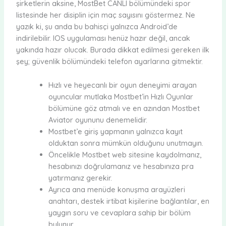
şirketlerin aksine, MostBet CANLI bölümündeki spor
listesinde her disiplin için maç sayısını göstermez. Ne
yazık ki, şu anda bu bahisçi yalnızca Android’de
indirilebilir. IOS uygulaması henüz hazır değil, ancak
yakında hazır olucak. Burada dikkat edilmesi gereken ilk
şey; güvenlik bölümündeki telefon ayarlarına gitmektir.
Hızlı ve heyecanlı bir oyun deneyimi arayan
oyuncular mutlaka Mostbet’in Hızlı Oyunlar
bölümüne göz atmalı ve en azından Mostbet
Aviator oyununu denemelidir.
Mostbet’e giriş yapmanın yalnızca kayıt
olduktan sonra mümkün olduğunu unutmayın.
Öncelikle Mostbet web sitesine kaydolmanız,
hesabınızı doğrulamanız ve hesabınıza pra
yatırmanız gerekir.
Ayrıca ana menüde konuşma arayüzleri
anahtarı, destek irtibat kişilerine bağlantılar, en
yaygın soru ve cevaplara sahip bir bölüm
bulunur.