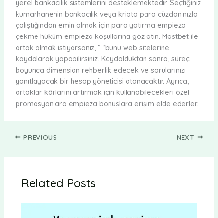
yerel bankacılık sistemlerini desteklemektedir. Seçtiğiniz
kumarhanenin bankacılık veya kripto para cüzdanınızla
çalıştığından emin olmak için para yatırma empieza
çekme hüküm empieza koşullarına göz atın. Mostbet ile
ortak olmak istiyorsanız, ” “bunu web sitelerine
kaydolarak yapabilirsiniz. Kaydolduktan sonra, süreç
boyunca dimension rehberlik edecek ve sorularınızı
yanıtlayacak bir hesap yöneticisi atanacaktır. Ayrıca,
ortaklar kârlarını artırmak için kullanabilecekleri özel
promosyonlara empieza bonuslara erişim elde ederler.
PREVIOUS
NEXT
Related Posts