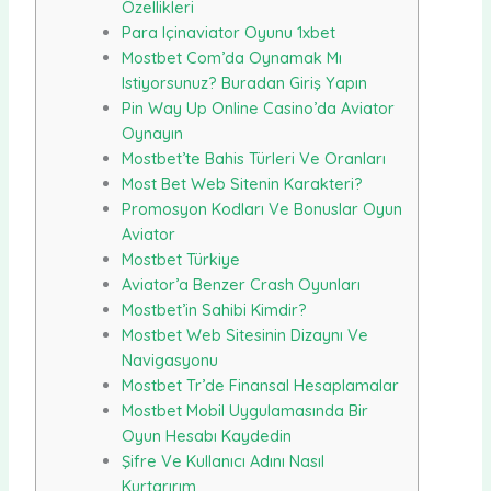
Özellikleri
Para Içinaviator Oyunu 1xbet
Mostbet Com’da Oynamak Mı
Istiyorsunuz? Buradan Giriş Yapın
Pin Way Up Online Casino’da Aviator
Oynayın
Mostbet’te Bahis Türleri Ve Oranları
Most Bet Web Sitenin Karakteri?
Promosyon Kodları Ve Bonuslar Oyun
Aviator
Mostbet Türkiye
Aviator’a Benzer Crash Oyunları
Mostbet’in Sahibi Kimdir?
Mostbet Web Sitesinin Dizaynı Ve
Navigasyonu
Mostbet Tr’de Finansal Hesaplamalar
Mostbet Mobil Uygulamasında Bir
Oyun Hesabı Kaydedin
Şifre Ve Kullanıcı Adını Nasıl
Kurtarırım