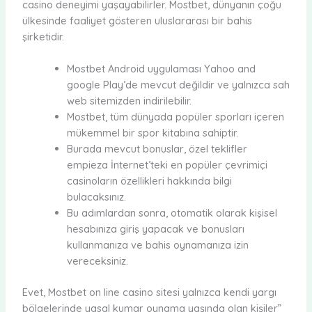
casino deneyimi yaşayabilirler. Mostbet, dünyanın çoğu
ülkesinde faaliyet gösteren uluslararası bir bahis
şirketidir.
Mostbet Android uygulaması Yahoo and
google Play’de mevcut değildir ve yalnızca sah
web sitemizden indirilebilir.
Mostbet, tüm dünyada popüler sporları içeren
mükemmel bir spor kitabına sahiptir.
Burada mevcut bonuslar, özel teklifler
empieza İnternet’teki en popüler çevrimiçi
casinoların özellikleri hakkında bilgi
bulacaksınız.
Bu adımlardan sonra, otomatik olarak kişisel
hesabınıza giriş yapacak ve bonusları
kullanmanıza ve bahis oynamanıza izin
vereceksiniz.
Evet, Mostbet on line casino sitesi yalnızca kendi yargı
bölgelerinde yasal kumar oynama yaşında olan kişiler”