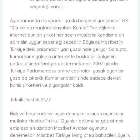
seçeneği vardır.
Aynı zamanda niş sporlar ya da bölgesel yarışmalar %8-
10’a varan marjlara ulaşabilir. Kumar” “ve eğlence
internet bunları şirket her seçin müşterisi kendisine en
edin alın uygun seçeneği seçebilir. Böylece Mostbet’in
Türkiye’deki çalışmaları yarı yasal hale geliyor. Sonuçta,
kumarhane yalnızca internette başka bir bölgenin
yetkisi altında faaliyet göstermektedir. 2007 yılında
Türkiye Parlamentosu online casinoları yasaklayan bir
yasa da çıkardı. Kumar endüstrisinde sadece devlet
bahis şirketleri ve piyangolar kaldı.
Tekni̇k Destek 24/7
Hızlı ve heyecanlı bir oyun deneyimi arayan oyuncular
mutlaka Mostbet’in Hızlı Oyunlar bölümüne göz atmalı
empieza en azından Mostbet Aviator oyununu
denemelidir. Mostbet Türkiye living area bahisçiler, üyelik