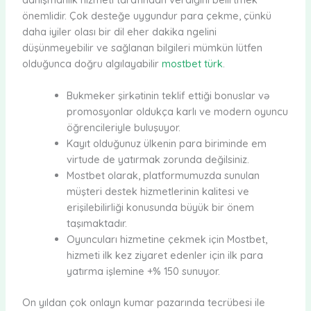
önemlidir. Çok desteğe uygundur para çekme, çünkü
daha iyiler olası bir dil eher dakika ngelini
düşünmeyebilir ve sağlanan bilgileri mümkün lütfen
olduğunca doğru algılayabilir
mostbet türk
.
Bukmeker şirkətinin teklif ettiği bonuslar və
promosyonlar oldukça karlı ve modern oyuncu
öğrencileriyle buluşuyor.
Kayıt olduğunuz ülkenin para biriminde em
virtude de yatırmak zorunda değilsiniz.
Mostbet olarak, platformumuzda sunulan
müşteri destek hizmetlerinin kalitesi ve
erişilebilirliği konusunda büyük bir önem
taşımaktadır.
Oyuncuları hizmetine çekmek için Mostbet,
hizmeti ilk kez ziyaret edenler için ilk para
yatırma işlemine +% 150 sunuyor.
On yıldan çok onlayn kumar pazarında tecrübesi ile