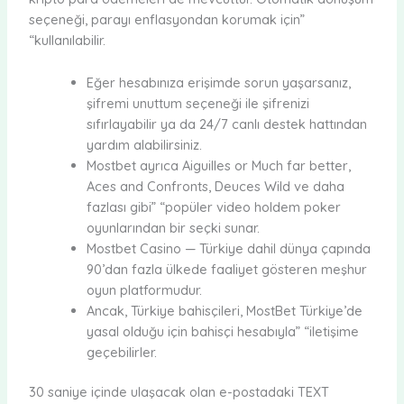
seçeneği, parayı enflasyondan korumak için”
“kullanılabilir.
Eğer hesabınıza erişimde sorun yaşarsanız,
şifremi unuttum seçeneği ile şifrenizi
sıfırlayabilir ya da 24/7 canlı destek hattından
yardım alabilirsiniz.
Mostbet ayrıca Aiguilles or Much far better,
Aces and Confronts, Deuces Wild ve daha
fazlası gibi” “popüler video holdem poker
oyunlarından bir seçki sunar.
Mostbet Casino — Türkiye dahil dünya çapında
90’dan fazla ülkede faaliyet gösteren meşhur
oyun platformudur.
Ancak, Türkiye bahisçileri, MostBet Türkiye’de
yasal olduğu için bahisçi hesabıyla” “iletişime
geçebilirler.
30 saniye içinde ulaşacak olan e-postadaki TEXT