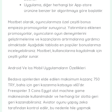
Uygulama, diğer herhangi bir App-store
ürününe benzer bir algoritmaya göre başlatılır.
Mostbet olarak, oyuncularımıza özel çeşitli bonus
empieza promosyonlar sunuyoruz. Yatırımlara eklenen
promosyonlar, oyuncuların oyun deneyimlerini
geliştirmelerine ve kazançlarını artırmalarına yardımcı
olmaktadır. Aşağıdaki tabloda en popüler bonuslarımızı
inceleyebilirsiniz. Mostbet, kullanıcılarına kaydolmak için
çeşitli yollar sunar.
Android Ve Ios Mobil Uygulamaların Özellikleri
Bedava spinlerden elde edilen maksimum kazanç 750
TRY, bahis için geri kazanma katsayısı x60’dır.
Freespinler 3 Coins Egypt slot machine game
makinesinde kullanılmalıdır ve herhangi bir slotta geri
geri kazanabilirsiniz. Aviator oyunu yapay zeka
tarafından kontrol edilir, bu nedenle hile yapmak