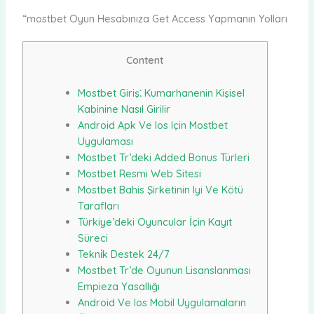
“mostbet Oyun Hesabınıza Get Access Yapmanın Yolları
Content
Mostbet Giriş⁚ Kumarhanenin Kişisel
Kabinine Nasıl Girilir
Android Apk Ve Ios Için Mostbet
Uygulaması
Mostbet Tr’deki Added Bonus Türleri
Mostbet Resmi Web Sitesi
Mostbet Bahis Şirketinin Iyi Ve Kötü
Tarafları
Türkiye’deki Oyuncular İçin Kayıt
Süreci
Tekni̇k Destek 24/7
Mostbet Tr’de Oyunun Lisanslanması
Empieza Yasallığı
Android Ve Ios Mobil Uygulamaların