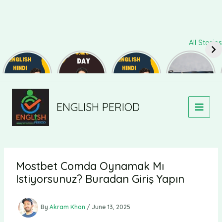
Skip
All Stories
to
content
Daily Use
Word of
Daily Use
Useful
Sentences
The Day
Sentences
Synonyms
#82
#126
#81
for
Speaking
and Writing
#139
ENGLISH PERIOD
Mostbet Comda Oynamak Mı
Istiyorsunuz? Buradan Giriş Yapın
By
Akram Khan
/
June 13, 2025